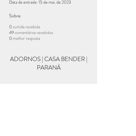
Data de entrada: 15 de mai. de 2023
Sobre
0
curtida recebida
49
comentários recebidos
0
melhor resposta
ADORNOS | CASA BENDER |
PARANÁ
Formulário de inscrição
Enviar