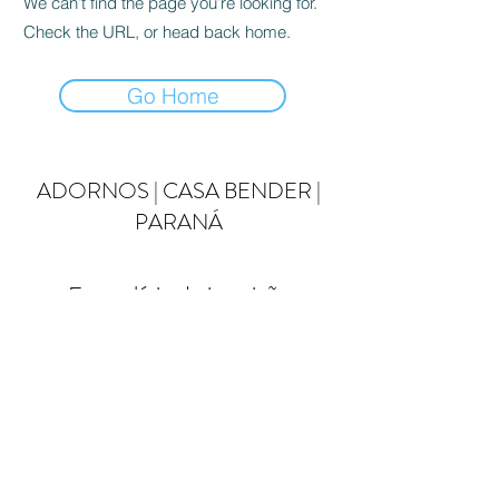
We can’t find the page you’re looking for.
Check the URL, or head back home.
Go Home
ADORNOS | CASA BENDER |
PARANÁ
Formulário de inscrição
Enviar
casabenderdecor@gmail.com