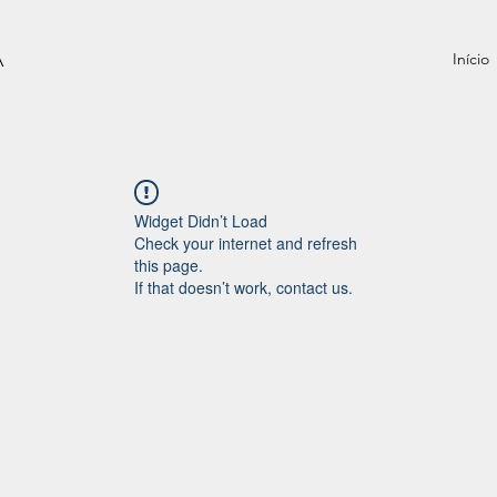
Á
Início
Widget Didn’t Load
Check your internet and refresh
this page.
If that doesn’t work, contact us.