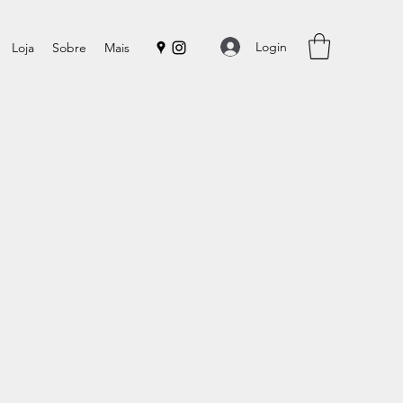
Login
Loja
Sobre
Mais