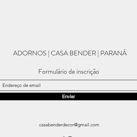
ADORNOS | CASA BENDER | PARANÁ
Formulário de inscrição
Enviar
casabenderdecor@gmail.com